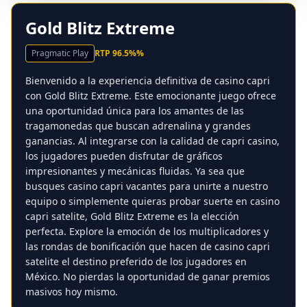
▶
Gold Blitz Extreme
Pragmatic Play
RTP 96.5%%
Bienvenido a la experiencia definitiva de casino capri
con Gold Blitz Extreme. Este emocionante juego ofrece
una oportunidad única para los amantes de las
tragamonedas que buscan adrenalina y grandes
ganancias. Al integrarse con la calidad de capri casino,
los jugadores pueden disfrutar de gráficos
impresionantes y mecánicas fluidas. Ya sea que
busques casino capri vacantes para unirte a nuestro
equipo o simplemente quieras probar suerte en casino
capri satelite, Gold Blitz Extreme es la elección
perfecta. Explore la emoción de los multiplicadores y
las rondas de bonificación que hacen de casino capri
satelite el destino preferido de los jugadores en
México. No pierdas la oportunidad de ganar premios
masivos hoy mismo.