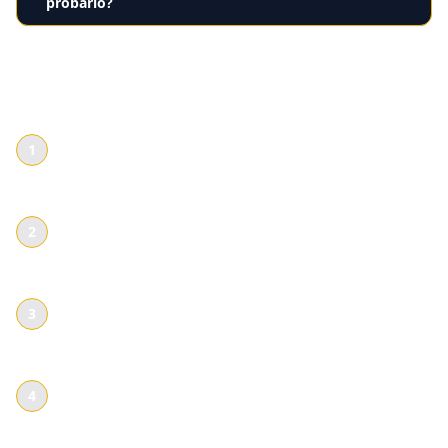
probarlo?
Cómo jugar a Gold Blitz Extreme
Configura tu apuesta
1
Ajusta la cantidad de monedas por línea utilizando los controles de
apuesta en la parte inferior.
Activa el giro
2
Presiona el botón de inicio para hacer girar los rodillos y combinar
los símbolos químicos.
Crea combinaciones
3
Alinea tres o más símbolos idénticos en las líneas de pago activas
para ganar premios.
Activa el bono
4
Consigue los símbolos de dispersión para entrar en la fase de
laboratorio y multiplicar tus ganancias.