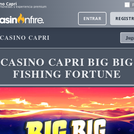
no Capri
monedas y experiencia premium
ENTRAR
REGIST
 CASINO CAPRI
Jug
CASINO CAPRI BIG BIG
FISHING FORTUNE