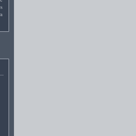
es
ra