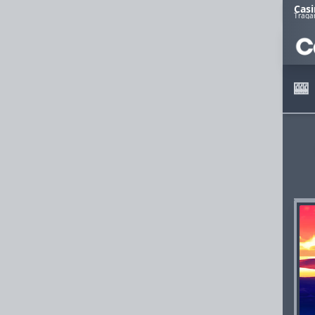
Casi
Traga
🎰