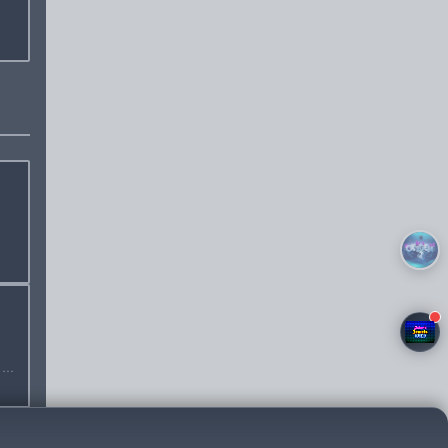
e
la
a
zar
a de
 de
na!
te
do
mio
no