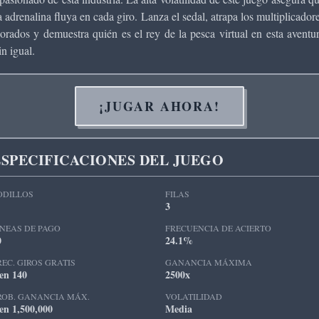
a adrenalina fluya en cada giro. Lanza el sedal, atrapa los multiplicador
orados y demuestra quién es el rey de la pesca virtual en esta aventu
in igual.
¡JUGAR AHORA!
ESPECIFICACIONES DEL JUEGO
ODILLOS
FILAS
3
ÍNEAS DE PAGO
FRECUENCIA DE ACIERTO
0
24.1%
REC. GIROS GRATIS
GANANCIA MÁXIMA
 en 140
2500x
ROB. GANANCIA MÁX.
VOLATILIDAD
 en 1,500,000
Media