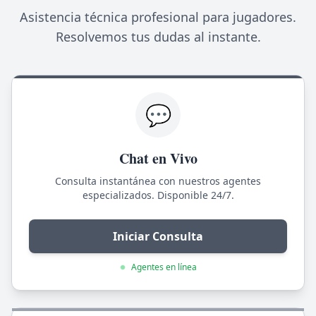
Asistencia técnica profesional para jugadores.
Resolvemos tus dudas al instante.
💬
Chat en Vivo
Consulta instantánea con nuestros agentes
especializados. Disponible 24/7.
Iniciar Consulta
Agentes en línea