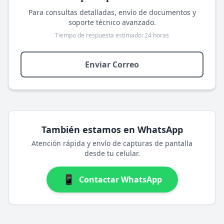
Para consultas detalladas, envío de documentos y
soporte técnico avanzado.
Tiempo de respuesta estimado: 24 horas
Enviar Correo
También estamos en WhatsApp
Atención rápida y envío de capturas de pantalla
desde tu celular.
📱
Contactar WhatsApp