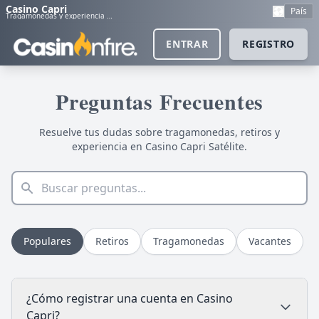
Casino Capri
País
Tragamonedas y experiencia premium
ENTRAR
REGISTRO
Preguntas Frecuentes
Resuelve tus dudas sobre tragamonedas, retiros y
experiencia en Casino Capri Satélite.
Populares
Retiros
Tragamonedas
Vacantes
¿Cómo registrar una cuenta en Casino
Capri?