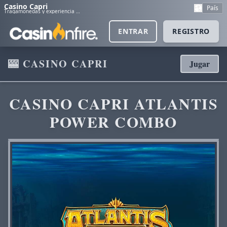
Casino Capri
País
Tragamonedas y experiencia premium
ENTRAR
REGISTRO
🎰 CASINO CAPRI
Jugar
CASINO CAPRI ATLANTIS
POWER COMBO