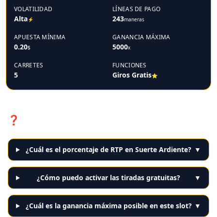
VOLATILIDAD
LÍNEAS DE PAGO
Alta
243
⚡
maneras
APUESTA MÍNIMA
GANANCIA MÁXIMA
0.20
5000
$
x
CARRETES
FUNCIONES
5
Giros Gratis
⭐
❓
Preguntas Frecuentes - Suerte Ardiente
¿Cuál es el porcentaje de RTP en Suerte Ardiente?
▼
¿Cómo puedo activar las tiradas gratuitas?
▼
¿Cuál es la ganancia máxima posible en este slot?
▼