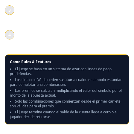
Forma combinaciones
3
Alinea símbolos idénticos de izquierda a derecha en las líneas de
pago activas para ganar premios.
Activa los bonos
4
Consigue los símbolos especiales ardientes para desbloquear giros
gratis o multiplicadores de ganancia.
Game Rules & Features
El juego se basa en un sistema de azar con líneas de pago
predefinidas.
Los símbolos Wild pueden sustituir a cualquier símbolo estándar
para completar una combinación.
Los premios se calculan multiplicando el valor del símbolo por el
monto de la apuesta actual.
Solo las combinaciones que comienzan desde el primer carrete
son válidas para el premio.
El juego termina cuando el saldo de la cuenta llega a cero o el
jugador decide retirarse.