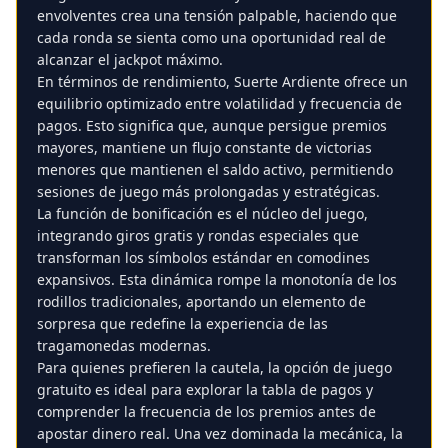
envolventes crea una tensión palpable, haciendo que
cada ronda se sienta como una oportunidad real de
alcanzar el jackpot máximo.
En términos de rendimiento, Suerte Ardiente ofrece un
equilibrio optimizado entre volatilidad y frecuencia de
pagos. Esto significa que, aunque persigue premios
mayores, mantiene un flujo constante de victorias
menores que mantienen el saldo activo, permitiendo
sesiones de juego más prolongadas y estratégicas.
La función de bonificación es el núcleo del juego,
integrando giros gratis y rondas especiales que
transforman los símbolos estándar en comodines
expansivos. Esta dinámica rompe la monotonía de los
rodillos tradicionales, aportando un elemento de
sorpresa que redefine la experiencia de las
tragamonedas modernas.
Para quienes prefieren la cautela, la opción de juego
gratuito es ideal para explorar la tabla de pagos y
comprender la frecuencia de los premios antes de
apostar dinero real. Una vez dominada la mecánica, la