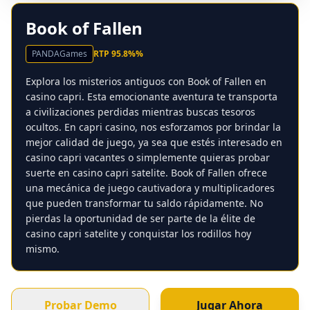
▶
Book of Fallen
PANDAGames
RTP 95.8%%
Explora los misterios antiguos con Book of Fallen en
casino capri. Esta emocionante aventura te transporta
a civilizaciones perdidas mientras buscas tesoros
ocultos. En capri casino, nos esforzamos por brindar la
mejor calidad de juego, ya sea que estés interesado en
casino capri vacantes o simplemente quieras probar
suerte en casino capri satelite. Book of Fallen ofrece
una mecánica de juego cautivadora y multiplicadores
que pueden transformar tu saldo rápidamente. No
pierdas la oportunidad de ser parte de la élite de
casino capri satelite y conquistar los rodillos hoy
mismo.
Probar Demo
Jugar Ahora