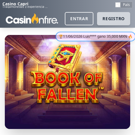
Casino Capri
País
Tragamonedas y experiencia premium
ENTRAR
REGISTRO
🏆
11/06/2026 Luis*** gano 35,000 MXN 🔥