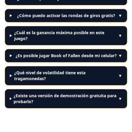
¿Cómo puedo activar las rondas de giros gratis?
▼
¿Cuál es la ganancia máxima posible en este
▼
juego?
¿Es posible jugar Book of Fallen desde mi celular?
▼
¿Qué nivel de volatilidad tiene esta
▼
tragamonedas?
¿Existe una versión de demostración gratuita para
▼
probarlo?
Cómo jugar a Book of Fallen