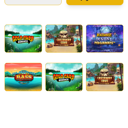
Títulos Recomendados
Gold Carp Bonanza
Castaway Cove Dream Drop
Madame Destiny Megaways
All About the Bass
Gold Carp Bonanza
Castaway Cove Dream Drop