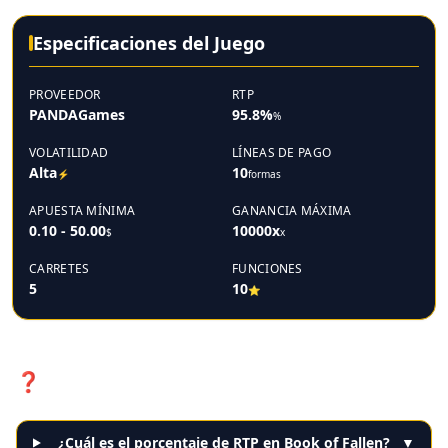
Especificaciones del Juego
PROVEEDOR
RTP
PANDAGames
95.8%
%
VOLATILIDAD
LÍNEAS DE PAGO
Alta
10
⚡
formas
APUESTA MÍNIMA
GANANCIA MÁXIMA
0.10 - 50.00
10000x
$
x
CARRETES
FUNCIONES
5
10
⭐
❓
Preguntas Frecuentes - Book of Fallen
¿Cuál es el porcentaje de RTP en Book of Fallen?
▼